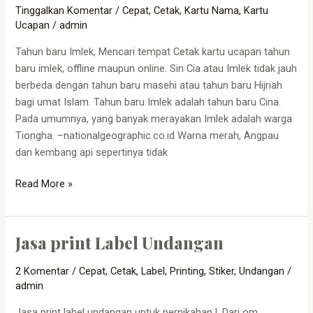
Tinggalkan Komentar
/
Cepat
,
Cetak
,
Kartu Nama
,
Kartu
Ucapan
/
admin
Tahun baru Imlek, Mencari tempat Cetak kartu ucapan tahun
baru imlek, offline maupun online. Sin Cia atau Imlek tidak jauh
berbeda dengan tahun baru masehi atau tahun baru Hijriah
bagi umat Islam. Tahun baru Imlek adalah tahun baru Cina.
Pada umumnya, yang banyak merayakan Imlek adalah warga
Tiongha. –nationalgeographic.co.id Warna merah, Angpau
dan kembang api sepertinya tidak
Read More »
Jasa print Label Undangan
Jasa
print
2 Komentar
/
Cepat
,
Cetak
,
Label
,
Printing
,
Stiker
,
Undangan
/
Label
admin
Undangan
Jasa print label undangan untuk pernikahan !. Dari om