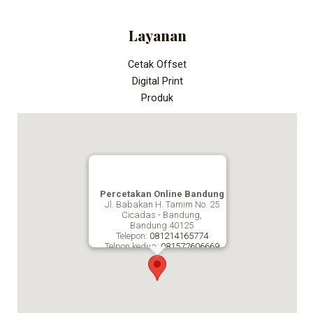
Layanan
Cetak Offset
Digital Print
Produk
Percetakan Online Bandung
Jl. Babakan H. Tamim No. 25
Cicadas - Bandung,
Bandung
40125
Telepon:
081214165774
Telpon kedua:
081572606669
Fax:
Percetakan Online Bandung