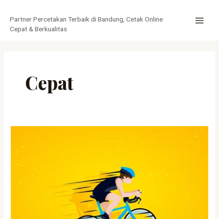
Lewati
MAI
ke
Partner Percetakan Terbaik di Bandung, Cetak Online
MEN
konten
Cepat & Berkualitas
Cepat
Cetak
Tiket
Cepat