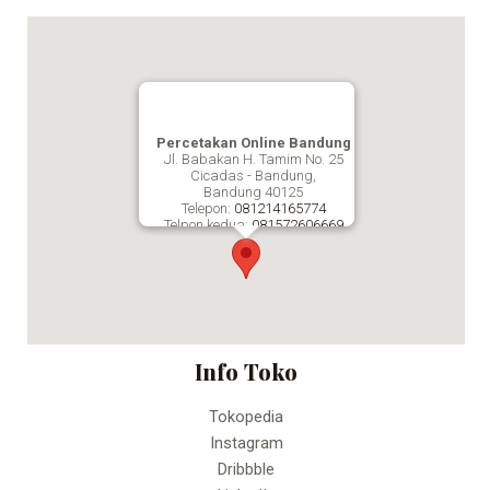
Percetakan Online Bandung
Jl. Babakan H. Tamim No. 25
Cicadas - Bandung,
Bandung
40125
Telepon:
081214165774
Telpon kedua:
081572606669
Fax:
Percetakan Online Bandung
Info Toko
Tokopedia
Instagram
Dribbble