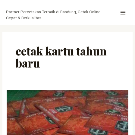
Lewati
MAI
ke
Partner Percetakan Terbaik di Bandung, Cetak Online
MEN
konten
Cepat & Berkualitas
cetak kartu tahun
baru
Cetak
kartu
ucapan
tahun
baru
imlek