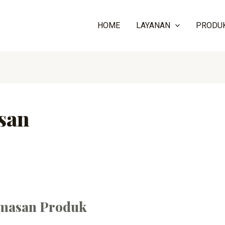
HOME
LAYANAN
PRODU
asan
emasan Produk