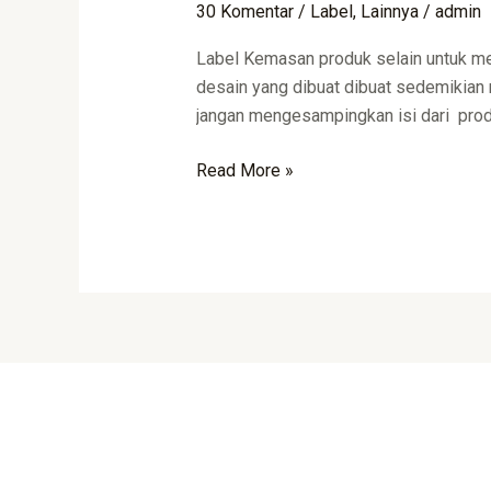
30 Komentar
/
Label
,
Lainnya
/
admin
Label
Kemasan
Label Kemasan produk selain untuk me
Produk
desain yang dibuat dibuat sedemikian 
jangan mengesampingkan isi dari produ
Read More »