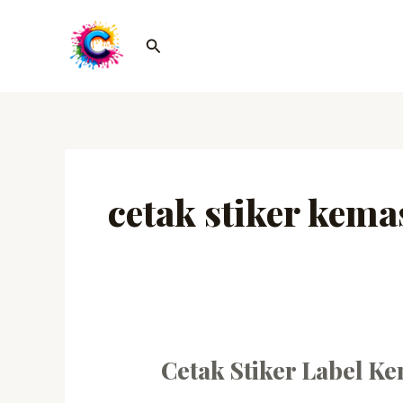
Lewati
ke
Cari
konten
cetak stiker kem
Cetak Stiker Label K
Cetak
Stiker