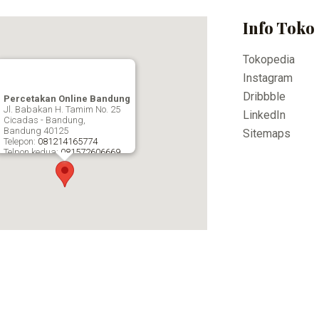
Info Toko
Tokopedia
Instagram
Dribbble
Percetakan Online Bandung
Jl. Babakan H. Tamim No. 25
LinkedIn
Cicadas - Bandung,
Bandung
40125
Sitemaps
Telepon:
081214165774
Telpon kedua:
081572606669
Fax:
Percetakan Online Bandung