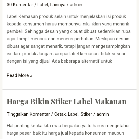
30 Komentar
/
Label
,
Lainnya
/
admin
Label
Kemasan
Label Kemasan produk selain untuk menjelaskan isi produk
Produk
kepada konsumen harus mempunyai nilai iklan yang menarik
pembeli. Sehingga desain yang dibuat dibuat sedemikian rupa
agar tampil menarik dan mencuri perhatian. Meskipun desain
dibuat agar sangat menarik, tetapi jangan mengesampingkan
isi dari produk.Jangan sampai label kemasan, tidak sesuai
dengan isi yang dijual. Ada beberapa alternatif untuk
Read More »
Harga Bikin Stiker Label Makanan
Harga
Bikin
Tinggalkan Komentar
/
Cetak
,
Label
,
Stiker
/
admin
Stiker
Label
Hal penting ketika kita mau berjualan yaitu harus mengetahui
Makanan
harga pasar, baik itu harga jual kepada konsumen maupun