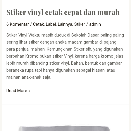
Stiker vinyl cetak cepat dan murah
Stiker
vinyl
6 Komentar
/
Cetak
,
Label
,
Lainnya
,
Stiker
/
admin
cetak
cepat
Stiker Vinyl Waktu masih duduk di Sekolah Dasar, paling paling
dan
sering lihat stiker dengan aneka macam gambar di pajang
murah
para penjual mainan. Kemungkinan Stiker sih, yang digunakan
berbahan Kromo bukan stiker Vinyl, karena harga kromo jelas
lebih murah dibanding stiker vinyl. Bahan, bentuk dan gambar
beraneka rupa tapi hanya digunakan sebagai hiasan, atau
mainan anak-anak saja.
Read More »
Cetak
Stiker
Label