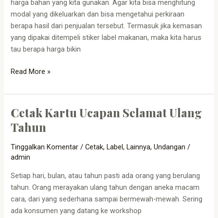
harga bahan yang kita gunakan. Agar kita bisa menghitung
modal yang dikeluarkan dan bisa mengetahui perkiraan
berapa hasil dari penjualan tersebut. Termasuk jika kemasan
yang dipakai ditempeli stiker label makanan, maka kita harus
tau berapa harga bikin
Read More »
Cetak Kartu Ucapan Selamat Ulang
Cetak
Kartu
Tahun
Ucapan
Selamat
Tinggalkan Komentar
/
Cetak
,
Label
,
Lainnya
,
Undangan
/
Ulang
admin
Tahun
Setiap hari, bulan, atau tahun pasti ada orang yang berulang
tahun. Orang merayakan ulang tahun dengan aneka macam
cara, dari yang sederhana sampai bermewah-mewah. Sering
ada konsumen yang datang ke workshop