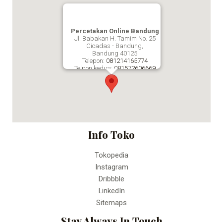
Percetakan Online Bandung
Jl. Babakan H. Tamim No. 25
Cicadas - Bandung,
Bandung
40125
Telepon:
081214165774
Telpon kedua:
081572606669
Fax:
Percetakan Online Bandung
Info Toko
Tokopedia
Instagram
Dribbble
LinkedIn
Sitemaps
Stay Always In Touch