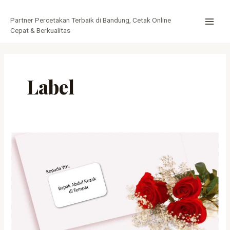
Lewati
MAI
ke
Partner Percetakan Terbaik di Bandung, Cetak Online
MEN
konten
Cepat & Berkualitas
Label
Pentingnya
Print
Label
Undangan
dalam
Acara
Khusus