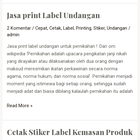
Jasa print Label Undangan
Jasa
print
2 Komentar
/
Cepat
,
Cetak
,
Label
,
Printing
,
Stiker
,
Undangan
/
Label
admin
Undangan
Jasa print label undangan untuk pernikahan !. Dari om
wikipedia ‘Pernikahan adalah upacara pengikatan janji nikah
yang dirayakan atau dilaksanakan oleh dua orang dengan
maksud meresmikan ikatan perkawinan secara norma
agama, norma hukum, dan norma sosial’. Pernikahan menjadi
moment yang istimewa bagi setiap orang, sehingga sudah
menjadi adat dan biasa dibilang kalaulah pernikahan itu adalah
Read More »
Cetak Stiker Label Kemasan Produk
Cetak
Stiker