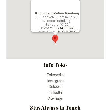
Percetakan Online Bandung
Jl. Babakan H. Tamim No. 25
Cicadas - Bandung,
Bandung
40125
Telepon:
081214165774
Telpon kedua:
081572606669
Fax:
Percetakan Online Bandung
Info Toko
Tokopedia
Instagram
Dribbble
LinkedIn
Sitemaps
Stay Always In Touch