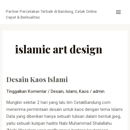
Lewati
MAI
ke
Partner Percetakan Terbaik di Bandung, Cetak Online
MEN
konten
Cepat & Berkualitas
islamic art design
Desain Kaos Islami
Desain
Kaos
Tinggalkan Komentar
/
Desain
,
Islami
,
Kaos
/
admin
Islami
Mungkin sekitar 2 hari yang lalu tim CetakBandung.com
menerima permintaan desain untuk kaos dengan tema Islami.
Data yang diberikan hanya sebuah tulisan dalam bentuk jpeg,
yaitu sebuah kutipan hadits Nabi Muhammad Shalallahu