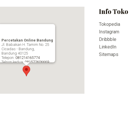
Info Toko
Tokopedia
Instagram
Dribbble
Percetakan Online Bandung
Jl. Babakan H. Tamim No. 25
LinkedIn
Cicadas - Bandung,
Bandung
40125
Sitemaps
Telepon:
081214165774
Telpon kedua:
081572606669
Fax:
Percetakan Online Bandung