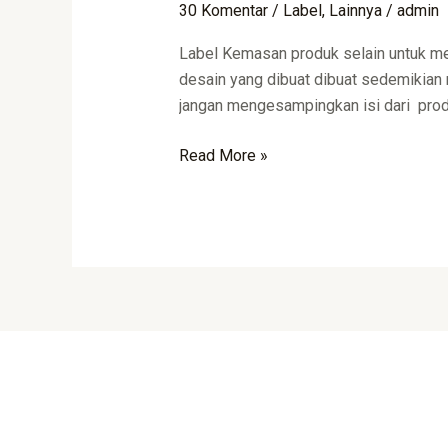
30 Komentar
/
Label
,
Lainnya
/
admin
Label
Kemasan
Label Kemasan produk selain untuk me
Produk
desain yang dibuat dibuat sedemikian 
jangan mengesampingkan isi dari produ
Read More »