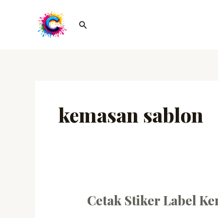
Lewati
ke
Cari
konten
kemasan sablon
Cetak Stiker Label K
Cetak
Stiker