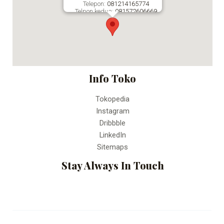
Telepon:
081214165774
Telpon kedua:
081572606669
Fax:
Percetakan Online Bandung
Info Toko
Tokopedia
Instagram
Dribbble
LinkedIn
Sitemaps
Stay Always In Touch