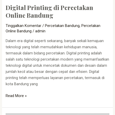
Digital Printing di Percetakan
Digital
Printing
Online Bandung
di
Percetakan
Tinggalkan Komentar
/
Percetakan Bandung
,
Percetakan
Online
Online Bandung
/
admin
Bandung
Dalam era digital seperti sekarang, banyak sekali kemajuan
teknologi yang telah memudahkan kehidupan manusia,
termasuk dalam bidang percetakan. Digital printing adalah
salah satu teknologi percetakan modern yang memanfaatkan
teknologi digital untuk mencetak dokumen dan desain dalam
jumlah kecil atau besar dengan cepat dan efisien. Digital
printing telah memperluas layanan percetakan, termasuk di
kota Bandung yang
Read More »