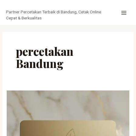
Lewati
MAI
ke
Partner Percetakan Terbaik di Bandung, Cetak Online
MEN
konten
Cepat & Berkualitas
percetakan
Bandung
Cetak
Kartu
Loyalitas
dengan
Fitur
Diskon