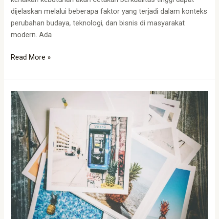
dijelaskan melalui beberapa faktor yang terjadi dalam konteks
perubahan budaya, teknologi, dan bisnis di masyarakat
modern. Ada
Read More »
Cetak
Tanpa
Batas
Waktu
dan
Tempat
dengan
Percetakan
Online
Bandung