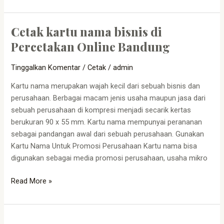
Cetak kartu nama bisnis di
Cetak
kartu
Percetakan Online Bandung
nama
bisnis
Tinggalkan Komentar
/
Cetak
/
admin
di
Kartu nama merupakan wajah kecil dari sebuah bisnis dan
Percetakan
perusahaan. Berbagai macam jenis usaha maupun jasa dari
Online
sebuah perusahaan di kompresi menjadi secarik kertas
Bandung
berukuran 90 x 55 mm. Kartu nama mempunyai perananan
sebagai pandangan awal dari sebuah perusahaan. Gunakan
Kartu Nama Untuk Promosi Perusahaan Kartu nama bisa
digunakan sebagai media promosi perusahaan, usaha mikro
Read More »
Bikin