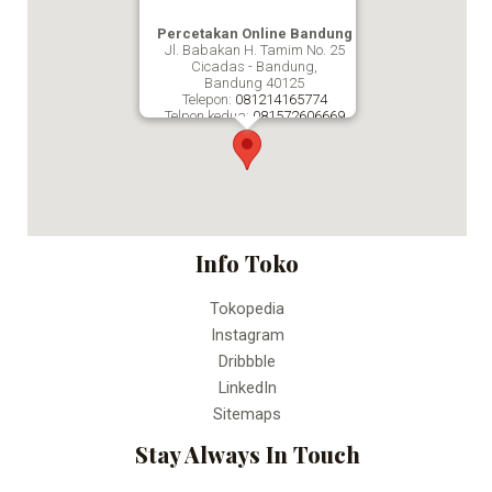
Percetakan Online Bandung
Jl. Babakan H. Tamim No. 25
Cicadas - Bandung,
Bandung
40125
Telepon:
081214165774
Telpon kedua:
081572606669
Fax:
Percetakan Online Bandung
Info Toko
Tokopedia
Instagram
Dribbble
LinkedIn
Sitemaps
Stay Always In Touch