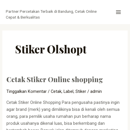
Lewati
MAI
ke
Partner Percetakan Terbaik di Bandung, Cetak Online
MEN
konten
Cepat & Berkualitas
Stiker Olshopt
Cetak Stiker Online shopping
Cetak
Stiker
Tinggalkan Komentar
/
Cetak
,
Label
,
Stiker
/
admin
Online
shopping
Cetak Stiker Online Shopping Para pengusaha pastinya ingin
agar brand (merk) yang dimilikinya bisa di kenali oleh semua
orang, para pemilik usaha rumahan pun berharap nama
produk usahanya dikenal luas, bisa berkembang dan