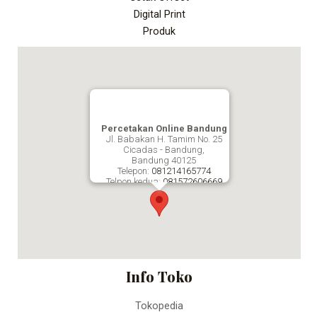
Digital Print
Produk
Percetakan Online Bandung
Jl. Babakan H. Tamim No. 25
Cicadas - Bandung,
Bandung
40125
Telepon:
081214165774
Telpon kedua:
081572606669
Fax:
Percetakan Online Bandung
Info Toko
Tokopedia