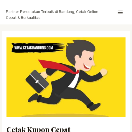
Lewati
Post
MAI
ke
navigation
Partner Percetakan Terbaik di Bandung, Cetak Online
MEN
konten
Cepat & Berkualitas
Cetak Kupon Cepat