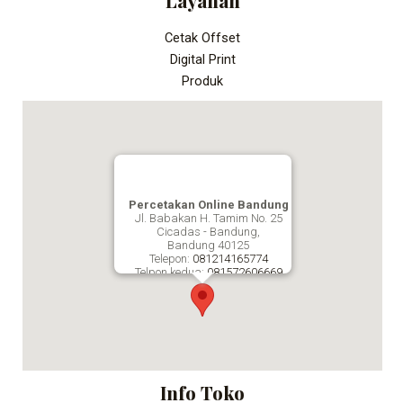
Layanan
Cetak Offset
Digital Print
Produk
Percetakan Online Bandung
Jl. Babakan H. Tamim No. 25
Cicadas - Bandung,
Bandung
40125
Telepon:
081214165774
Telpon kedua:
081572606669
Fax:
Percetakan Online Bandung
Info Toko