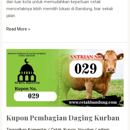
dari luar kota untuk memudahkan keperluan cetak
mencetaknya lebih memilih lokasi di Bandung, biar sekali
jalan.
Read More »
Kupon
Pembagian
Daging
Kurban
Kupon Pembagian Daging Kurban
Tinggalkan Komentar
/
Cetak
,
Kupon
,
Voucher
/
admin