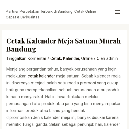
Lewati
Post
MAI
ke
navigation
Partner Percetakan Terbaik di Bandung, Cetak Online
MEN
konten
Cepat & Berkualitas
Cetak Kalender Meja Satuan Murah
Bandung
Tinggalkan Komentar
/
Cetak
,
Kalender
,
Online
/ Oleh
admin
Menjelang pergantian tahun, banyak perusahaan yang ingin
melakukan
cetak kalender
meja satuan. Sebab kalender meja
ini dipercaya menjadi salah satu media promosi yang cukup
baik guna memperkenalkan sebuah perusahaan atau produk
kepada masyarakat. Hal ini bisa dilakukan melalui
pemasangan foto produk atau jasa yang bisa menyampaikan
informasi produk atau bisnis yang hendak
dipromosikan.Jenis kalender meja ini, banyak disukai karena
memiliki fungsi ganda. Selain sebagai penunjuk hari, kalender