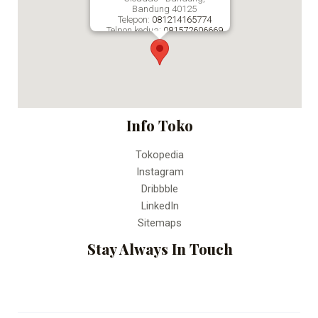
Bandung
40125
Telepon:
081214165774
Telpon kedua:
081572606669
Fax:
Percetakan Online Bandung
Info Toko
Tokopedia
Instagram
Dribbble
LinkedIn
Sitemaps
Stay Always In Touch