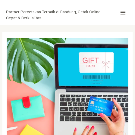
Lewati
Post
MAI
ke
navigation
Partner Percetakan Terbaik di Bandung, Cetak Online
MEN
konten
Cepat & Berkualitas