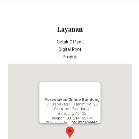
Layanan
Cetak Offset
Digital Print
Produk
Percetakan Online Bandung
Jl. Babakan H. Tamim No. 25
Cicadas - Bandung,
Bandung
40125
Telepon:
081214165774
Telpon kedua:
081572606669
Fax:
Percetakan Online Bandung