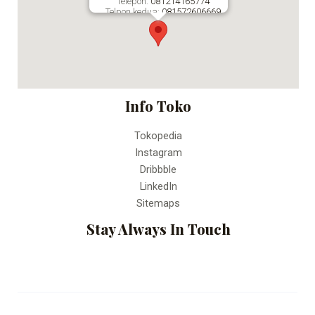
Telepon:
081214165774
Telpon kedua:
081572606669
Fax:
Percetakan Online Bandung
Info Toko
Tokopedia
Instagram
Dribbble
LinkedIn
Sitemaps
Stay Always In Touch