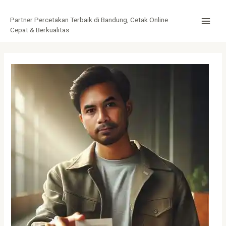
Lewati
Post
MAI
ke
navigation
Partner Percetakan Terbaik di Bandung, Cetak Online
MEN
konten
Cepat & Berkualitas