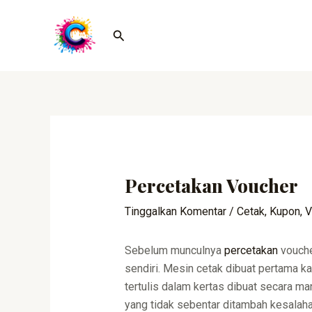
Lewati
Post
ke
navigation
Cari
konten
Percetakan Voucher
Tinggalkan Komentar
/
Cetak
,
Kupon
,
V
Sebelum munculnya
percetakan
vouche
sendiri. Mesin cetak dibuat pertama k
tertulis dalam kertas dibuat secara m
yang tidak sebentar ditambah kesalaha