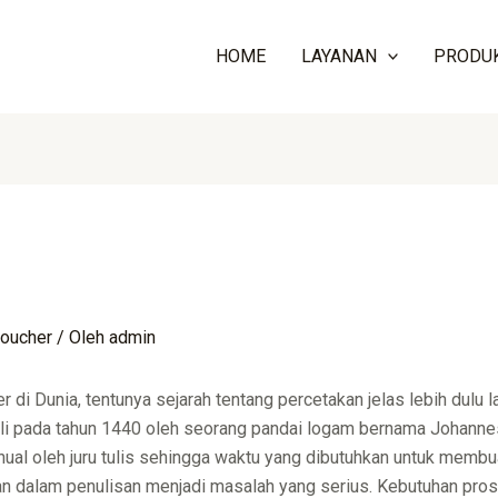
HOME
LAYANAN
PRODU
oucher
/ Oleh
admin
r di Dunia, tentunya sejarah tentang percetakan jelas lebih dulu l
ali pada tahun 1440 oleh seorang pandai logam bernama Johannes
anual oleh juru tulis sehingga waktu yang dibutuhkan untuk mem
n dalam penulisan menjadi masalah yang serius. Kebutuhan prose