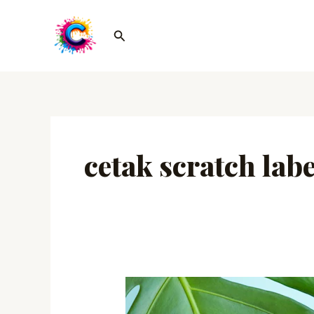
Lewati
ke
Cari
konten
cetak scratch labe
Cetak
Voucher