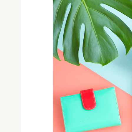
Gosok
dan
Kupon
Undian