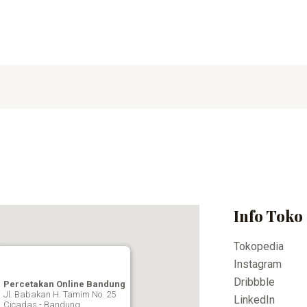
Info Toko
Tokopedia
Instagram
Dribbble
Percetakan Online Bandung
Jl. Babakan H. Tamim No. 25
LinkedIn
Cicadas - Bandung,