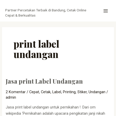
Lewati
MAI
ke
Partner Percetakan Terbaik di Bandung, Cetak Online
MEN
konten
Cepat & Berkualitas
print label
undangan
Jasa print Label Undangan
Jasa
print
2 Komentar
/
Cepat
,
Cetak
,
Label
,
Printing
,
Stiker
,
Undangan
/
Label
admin
Undangan
Jasa print label undangan untuk pernikahan !. Dari om
wikipedia ‘Pernikahan adalah upacara pengikatan janji nikah