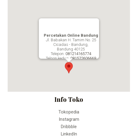
Percetakan Online Bandung
Jl. Babakan H. Tamim No. 25
Cicadas - Bandung,
Bandung
40125
Telepon:
081214165774
Telpon kedua:
081572606669
Fax:
Percetakan Online Bandung
Info Toko
Tokopedia
Instagram
Dribbble
LinkedIn