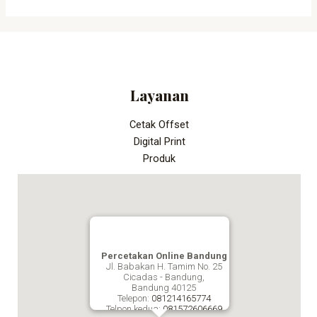
Layanan
Cetak Offset
Digital Print
Produk
Percetakan Online Bandung
Jl. Babakan H. Tamim No. 25
Cicadas - Bandung,
Bandung
40125
Telepon:
081214165774
Telpon kedua:
081572606669