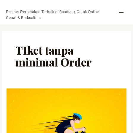
Lewati
MAI
ke
Partner Percetakan Terbaik di Bandung, Cetak Online
MEN
konten
Cepat & Berkualitas
TIket tanpa
minimal Order
Cetak
Tiket
Cepat